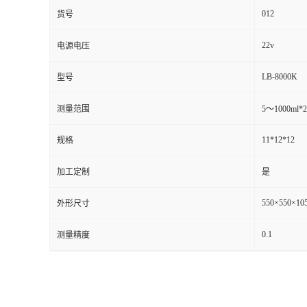
012
货号
22v
电源电压
LB-8000K
型号
测量范围
5～1000ml*2
11*12*12
规格
加工定制
是
550×550×10
外形尺寸
0.1
测量精度