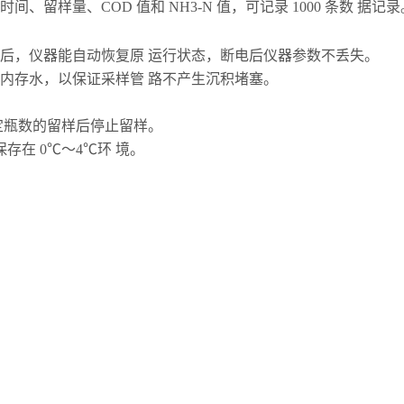
时间、留样量、COD
值和
NH3-N
值，可记录
1000
条数 据记录
后，仪器能自动恢复原 运行状态，断电后仪器参数不丢失。
内存水，以保证采样管 路不产生沉积堵塞。
定瓶数的留样后停止留样。
保存在
0℃～4℃环 境。