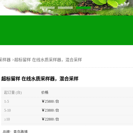
采样器
>
超标留样 在线水质采样器，混合采样
超标留样 在线水质采样器，混合采样
起订量 (台)
价格
1-5
￥
25800 /台
5-10
￥
23800 /台
≥10
￥
22800 /台
品牌：
青岛路博