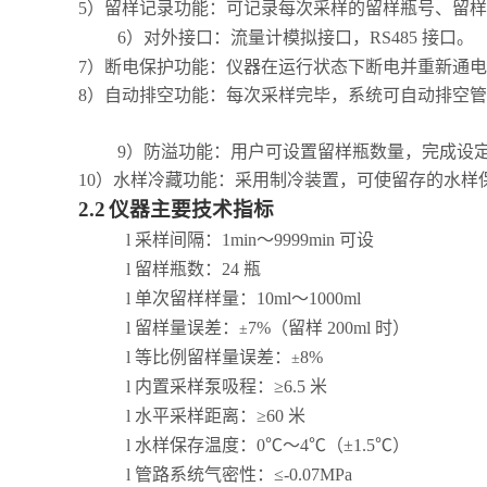
5）留样记录功能：可记录每次采样的留样瓶号、留样
6）对外接口：流量计模拟接口，RS485
接口。
7）断电保护功能：仪器在运行状态下断电并重新通电
8）自动排空功能：每次采样完毕，系统可自动排空管
9）防溢功能：用户可设置留样瓶数量，完成设
10）水样冷藏功能：采用制冷装置，可使留存的水样
2.2
仪器主要技术指标
l
采样间隔：1min～9999min
可设
l
留样瓶数：24
瓶
l
单次留样样量：10ml～1000ml
l
留样量误差：
7%（留样
200ml
时）
±
l
等比例留样量误差：
8%
±
l
内置采样泵吸程：≥6.5
米
l
水平采样距离：≥60
米
l
水样保存温度：0℃～4℃（±1.5℃）
l
管路系统气密性：≤-0.07MPa