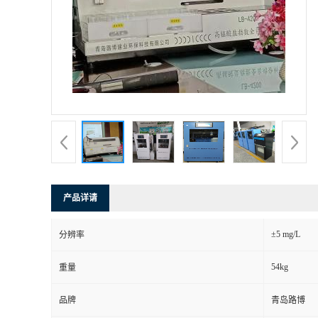
产品详请
±5 mg/L
分辨率
54kg
重量
品牌
青岛路博