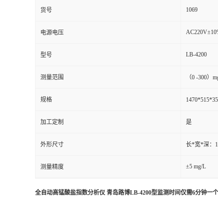
1069
货号
AC220V±10%
电源电压
LB-4200
型号
测量范围
（0 -300）mg
规格
1470*515
加工定制
是
外形尺寸
长*宽*深：1
±5 mg/L
测量精度
全自动高锰酸盐指数分析仪 青岛路博LB-4200型监测时间仅需6分钟一