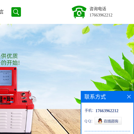
咨询电话
言
17663962212
联系方式
手机：
17663962212
Q Q：