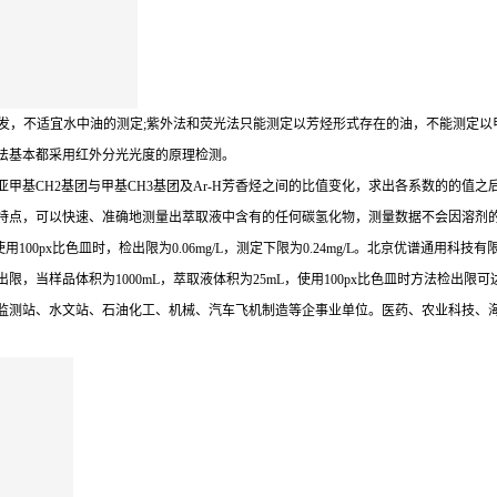
发，不适宜水中油的测定;紫外法和荧光法只能测定以芳烃形式存在的油，不能测定以
法基本都采用红外分光光度的原理检测。
基CH2基团与甲基CH3基团及Ar-H芳香烃之间的比值变化，求出各系数的的值之
特点，可以快速、准确地测量出萃取液中含有的任何碳氢化物，测量数据不会因溶剂
l，使用100px比色皿时，检出限为0.06mg/L，测定下限为0.24mg/L。北京优
样品体积为1000mL，萃取液体积为25mL，使用100px比色皿时方法检出限可达到0
测站、水文站、石油化工、机械、汽车飞机制造等企事业单位。医药、农业科技、