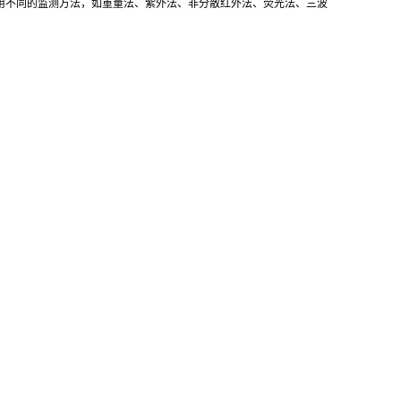
用不同的监测方法，如重量法、紫外法、非分散红外法、荧光法、三波