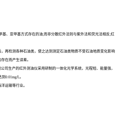
甲基、亚甲基方式存在的油;而非分散红外法则与紫外法和荧光法相反;红
后，再检测各种石油类，使之达到测定石油类物质不受石油地质变化影响
的存在而产生误差。
谱通用科技有限公司生产的红外测油仪采用研制的一体化光学系统，光程短、能量强，
.01mg/L。
海洋运输等行业。