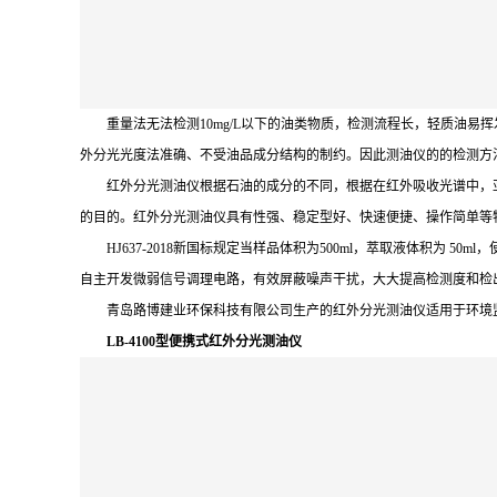
重量法无法检测10mg/L以下的油类物质，检测流程长，轻质油易挥
外分光光度法准确、不受油品成分结构的制约。因此测油仪的的检测方
红外分光测油仪根据石油的成分的不同，根据在红外吸收光谱中，亚甲
的目的。红外分光测油仪具有性强、稳定型好、快速便捷、操作简单等
HJ637-2018新国标规定当样品体积为500ml，萃取液体积为 50m
自主开发微弱信号调理电路，有效屏蔽噪声干扰，大大提高检测度和检出限，当
青岛路博建业环保科技有限公司生产的红外分光测油仪适用于环境监
LB-410
0
型便携式红外分光测油仪