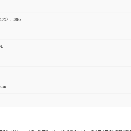
±10%），50Hz
/L
45mm