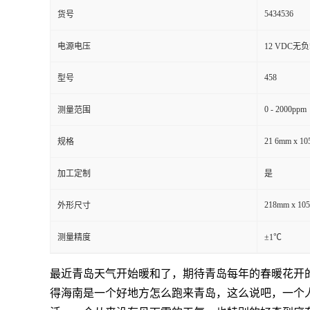
5434536
货号
电源电压
12 VDC无
458
型号
0 - 2000ppm
测量范围
21 6mm x 1
规格
加工定制
是
218mm x 10
外形尺寸
测量精度
±1℃
最近青岛天气开始暖和了，期待青岛每年的春暖花开
得海南是一个好地方怎么跑来青岛，这么说吧，一个