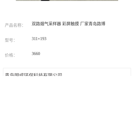
双路烟气采样器 彩屏触摸 厂家青岛路博
产品名称：
311×193
型号：
3660
价格：
青岛明成环保科技有限公司
联系人
符亚坚
手机
17663962212
地址
山东省青岛市
发送留言