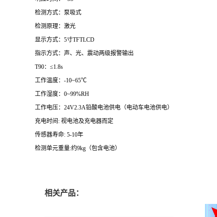
检测方式：泵吸式
检测原理：激光
显示方式：
5
寸
TFTLCD
指示方式：声、光、震动两级报警输出
T
90
：
≤
1
.8
s
工作温度：
-
10~65℃
工作湿度：
0
~99%
RH
工作电压：
24V2.3A
铅酸电池供电
（电动车电池供电）
充电时间
:
视电池及充电器而定
传感器寿命
:
5-10
年
检测单元
重量
:
约
9
kg
（包含电池）
相关产品：