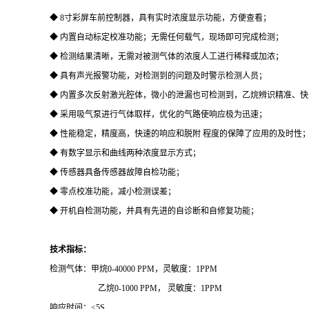
◆
8
寸彩屏车前控制器，具有实时浓度显示功能，方便查看；
◆ 内置自动标定校准功能；无需任何载气，现场即可完成检测；
◆ 检测结果清晰，无需对被测气体的浓度人工进行稀释或加浓；
◆ 具有声光报警功能，对检测到的问题及时警示检测人员；
◆ 内置多次反射激光腔体，微小的泄漏也可检测到，乙烷辨识精准、快
◆ 采用吸气泵进行气体取样，优化的气路使响应极为迅速；
◆ 性能稳定，精度高，快速的响应和脱附 程度的保障了应用的及时性
◆ 有数字显示和曲线两种浓度显示方式；
◆ 传感器具备传感器故障自检功能；
◆ 零点校准功能，减小检测误差；
◆ 开机自检测功能，并具有先进的自诊断和自修复功能；
技术指标
：
检测气体：甲烷
0-
40000
PPM
，
灵敏度：
1PPM
乙烷
0-
1000
PPM
，
灵敏度：
1PPM
响应时间：
<5S