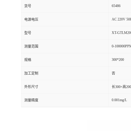
65486
货号
AC 220V 50
电源电压
XT-GTLM20
型号
0-100000PP
测量范围
300*200
规格
加工定制
否
外形尺寸
长300×高20
0.001mg/L
测量精度