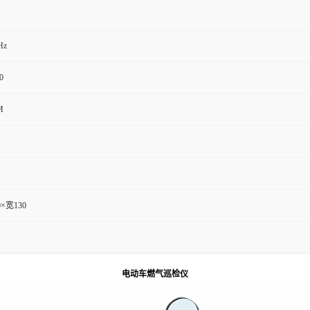
Hz
0
M
0×宽130
电动车燃气巡检仪