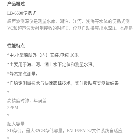
产品概述
LB-6500便携式
超声波测深仪是测量水库、湖泊、江河、浅海等水体的便携式测
深仪，测深时将超声波换能器置于水面或一定位置，利用超声波
VC和超声波发射到接收的时间T，仪器自动换算出水深H。本品是
在水中的固定声速
我司积多年生产经验，吸取了多种同类产品优点，而开发的一款
方便适用的手持式超声波测距仪表。超声波收发转换电路采用专
性能特点
用大规模集成电路，元件贴片率99%，并以液晶显示测深结果，
*中,小型船舷外（内）安装,电缆 10米
保证了产品的长期可靠性，同时将其功耗降到了极低。可选信号
输出，弥补了传统手持产品无输出的产品不足。具有测量精确、
*主要用于海、河、湖上水下定位和测量水深。
耗电省、可靠性高、使用方便、操作简单、测量速度准确、携带
*静态定点测量。
方便等优点。仪器可在静水中测深，也可在具有一定速度的水中
测深；水流速度可达5m/秒左右，是水文测验、水电厂、库区、湖
*自稳定测量技术与快速跟踪技术，实时反映真实测量结果
泊、河道勘测和环境水域监测的理想水深测量仪器。
*
高精度时钟，年误差
3PPM
*
超大容量
SD存储，最大32GB存储容量，FAT16/FAT32文件系统自适应
*