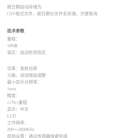
按日期自动存储为
CSV格式文件，按日期分文件名存储，方便查询
技术参数
量程：
100米
盲区：自动检测盲区
功率：发射功率
32级，自动增益调整
最小显示分辨率：
1mm
精度：
±1％×量程
显示：中文
LCD
工作频率：
200～2000KHz
现场设置：通过传感器按键完成