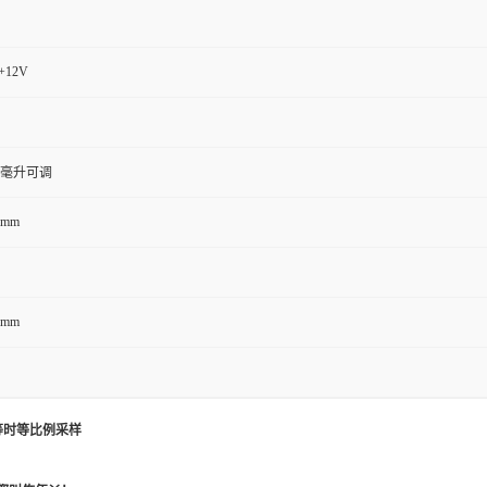
+12V
99毫升可调
0mm
0mm
 等时等比例采样