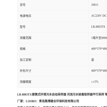
10611
货号
AC220V DC
电源电压
LB-8003TX
型号
测量范围
1毫升至99
460*370*48
规格
加工定制
是
460*370*48
外形尺寸
≤±5%
测量精度
LB-8003TX便携式环境污水自动采样器 河流污水验毒取样器平行采样
厂家：LOOBO：青岛路博建业环保科技有限公司