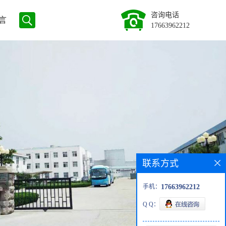
咨询电话
言
17663962212
联系方式
手机：
17663962212
Q Q：