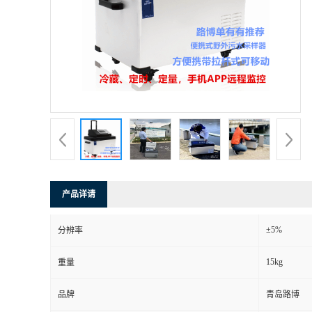
产品详请
±5%
分辨率
15kg
重量
品牌
青岛路博