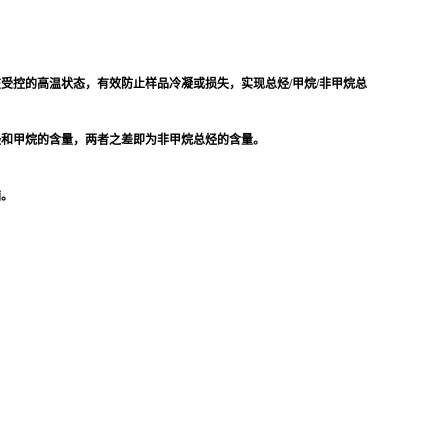
控的高温状态，有效防止样品冷凝或损失，实现总烃/甲烷/非甲烷总
烃和甲烷的含量，两者之差即为非甲烷总烃的含量。
脑。