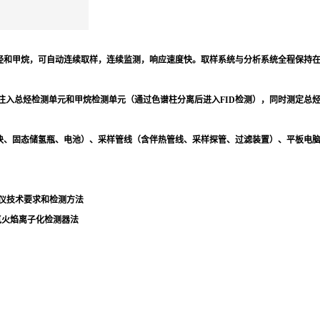
和甲烷，可自动连续取样，连续监测，响应速度快。取样系统与分析系统全程保持在受
注入总烃检测单元和甲烷检测单元（通过色谱柱分离后进入FID检测），同时测定总
块、固态储氢瓶、电池）、采样管线（含伴热管线、采样探管、过滤装置）、平板电
测仪技术要求和检测方法
式氢火焰离子化检测器法