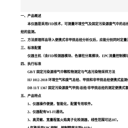
一、产品概述
本仪器是采用FID技术，可测量环境空气及固定污染源废气中的总烃
烃的监测。
二、方法原理
样品导入便携式非甲烷总烃分析仪后，应能分别同时定量
三、标准配置
仪器主机（含FID检测器模块、色谱柱分离模块、EPC流量控制模
四、执行标准
GB/T 固定污染源排气中颗粒物测定与气态污染物采样方法
HJ 1012-2018 环境空气和废气总烃、甲烷和非甲烷总烃便携式监
DB 11/T 1367 固定污染源废气甲烷/总烃/非甲烷总烃的测定便携
五、产品特点
1、仪器操作便捷，智能化，配置专用软件。
2、仪器配有WI-FI通讯。
3、高灵敏、宽量程氢火焰离子化检测器，线性范围可达107。
4.气路采用EPC控制，控制精度达到0.01Psi。