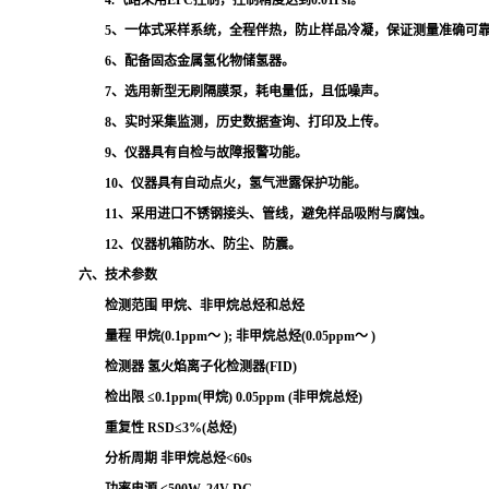
5、一体式采样系统，全程伴热，防止样品冷凝，保证测量准确可
6、配备固态金属氢化物储氢器。
7、选用新型无刷隔膜泵，耗电量低，且低噪声。
8、实时采集监测，历史数据查询、打印及上传。
9、仪器具有自检与故障报警功能。
10、仪器具有自动点火，氢气泄露保护功能。
11、采用进口不锈钢接头、管线，避免样品吸附与腐蚀。
12、仪器机箱防水、防尘、防震。
六、技术参数
检测范围 甲烷、非甲烷总烃和总烃
量程 甲烷(0.1ppm～ ); 非甲烷总烃(0.05ppm～ )
检测器 氢火焰离子化检测器(FID)
检出限 ≤0.1ppm(甲烷) 0.05ppm (非甲烷总烃)
重复性 RSD≤3%(总烃)
分析周期 非甲烷总烃<60s
功率电源 <500W, 24V DC