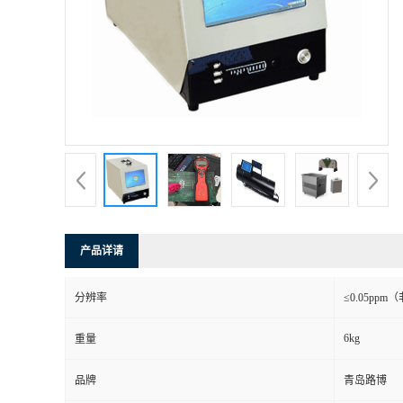
产品详请
分辨率
≤0.05pp
6kg
重量
品牌
青岛路博