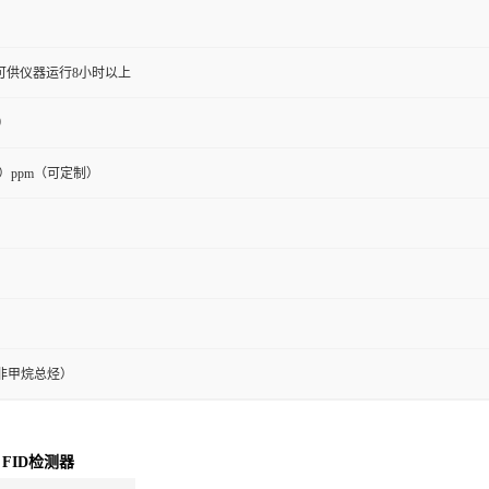
可供仪器运行8小时以上
0
000）ppm（可定制）
m（非甲烷总烃）
FID检测器