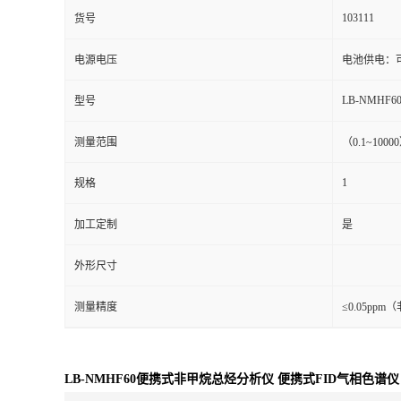
103111
货号
电源电压
电池供电：
LB-NMHF6
型号
测量范围
（0.1~10
1
规格
加工定制
是
外形尺寸
测量精度
≤0.05pp
LB-NMHF60便携式非甲烷总烃分析仪 便携式FID气相色谱仪 