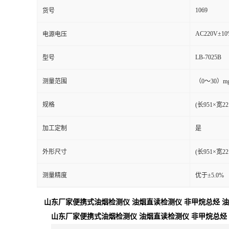
1069
货号
AC220V±10%
电源电压
LB-7025B
型号
测量范围
（0～30）mg
规格
(长951×宽22
加工定制
是
外形尺寸
(长951×宽22
测量精度
优于±5.0%
山东厂家便携式油烟检测仪 油烟直读检测仪 非甲烷总烃 
山东厂家便携式油烟检测仪 油烟直读检测仪 非甲烷总烃