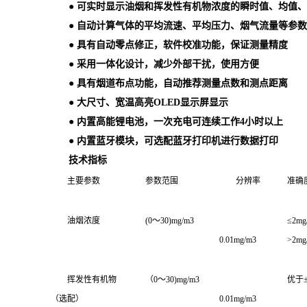
● 可实时显示油烟和挥发性有机物浓度的瞬时值、均值
● 自动计算气体的平均流速、平均压力、烟气流量等参数
● 具有自动零点修正，软件校准功能，保证测量精度
● 采用一体化设计，减少外部干扰，使用方便
● 具有烟道布点功能，自动推荐测量点数和测点距离
● 大尺寸、宽温高亮OLED显示屏显示
● 内置高能锂电池，一次充电可连续工作4小时以上
● 内置蓝牙模块，可选配蓝牙打印机进行数据打印
技术指标
主要参数
参数范围
分辨率
准确
油烟浓度
(0～30)mg/m3
≤2mg/m
0.01mg/m3
>2mg/
挥发性有机物
（0～30)mg/m3
优于±
（选配）
0.01mg/m3