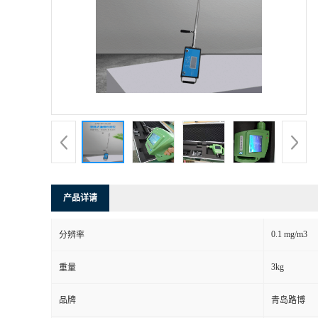
产品详请
0.1 mg/m3
分辨率
3kg
重量
品牌
青岛路博