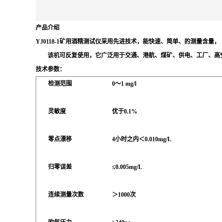
产品
介绍
YJ0118-1矿用酒精测试仪采用先进技术，能快速、简单、的测量含量，
该机可反复使用，它广泛用于交通、港航、煤矿、供电、工厂、高空
技术参数：
检测范围
0～1 mg/l
灵敏度
优于0.1%
零点漂移
4小时之内＜0.010mg/L
归零误差
≤0.005mg/L
连续测量次数
＞1000次