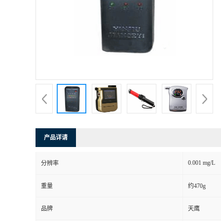
产品详请
0.001 mg/L
分辨率
重量
约470g
品牌
天鹰