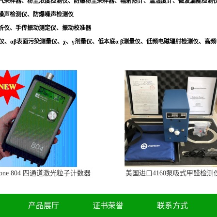
气采样器、粉尘浓度检测仪、防爆粉尘采样器、辐射热计、温湿度计、微波漏能检测
噪声检测仪、防爆噪声检测仪
析仪、手传振动测定仪、振动校准器
量仪、αβ表面污染测量仪、χ、γ剂量仪、低本底α β测量仪、低频电磁辐射检测仪、高
one 804 四通道激光粒子计数器
美国进口4160泵吸式甲醛检测
产品展厅
证书荣誉
联系方式