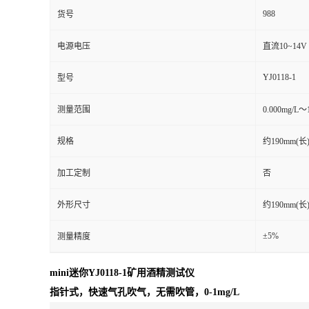
988
货号
电源电压
直流10~14V
YJ0118-1
型号
测量范围
0.000mg/L～
规格
约190mm(长)
加工定制
否
外形尺寸
约190mm(长)
±5%
测量精度
mini迷你YJ0118-1矿用酒精测试仪
指针式，快速气孔吹气，无需吹管，0-1mg/L