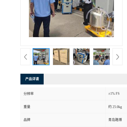
产品详请
±1% FS
分辨率
重量
约 25.0kg
品牌
青岛路博