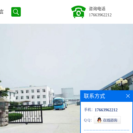
咨询电话
言
17663962212
联系方式
手机：
17663962212
Q Q：