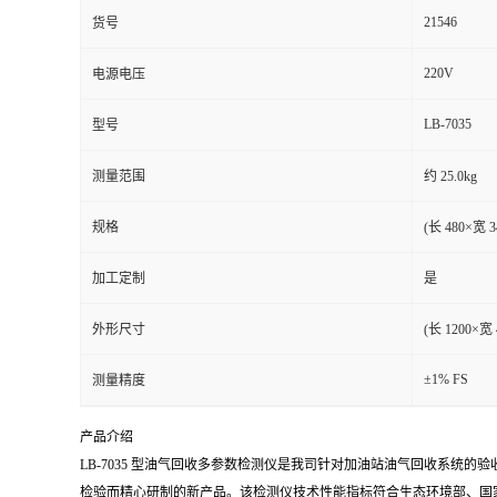
21546
货号
220V
电源电压
LB-7035
型号
测量范围
约 25.0kg
规格
(长 480×宽 
加工定制
是
外形尺寸
(长 1200×宽 
±1% FS
测量精度
产品介绍
LB-7035 型油气回收多参数检测仪是我司针对加油站油气回收系统的验
检验而精心研制的新产品。该检测仪技术性能指标符合生态环境部、国