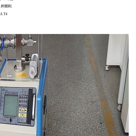
，并顺利
 T4