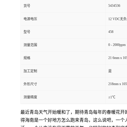
5434536
货号
电源电压
12 VDC无
458
型号
0 - 2000ppm
测量范围
21 6mm x 1
规格
加工定制
是
218mm x 10
外形尺寸
测量精度
±1℃
最近青岛天气开始暖和了，期待青岛每年的春暖花开
得海南是一个好地方怎么跑来青岛，这么说吧，一个