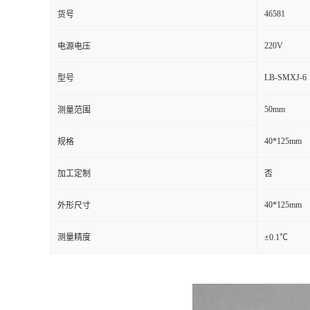
46581
货号
220V
电源电压
LB-SMXJ-6
型号
50mm
测量范围
40*125mm
规格
加工定制
否
40*125mm
外形尺寸
测量精度
±0.1℃