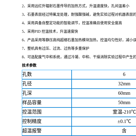
2、采用远红外辐射石墨传导的加热方式，升温速度快，孔间温差小
3、石墨表层经过特氟龙处理，耐强酸强碱，避免实验过程对机器表层
4、采用具备自整定功能的智能调节，控温准确且使用安全度高
5、
采用
PID 控温技术，升温速度快
6、产品采用等静压高纯超细石墨加热模块加热，控温均匀性好，减小
7、整机具有过压、过流、过热等多重保护
8、可选配废气中和系统，通过冷凝、中和、干燥消除实验过程中产生
技术参数
孔数
6
孔径
32mm
孔深
60mm
样品容量
50mm
控温范围
室温
-210℃
控制精度
±0.1℃
超温报警
含