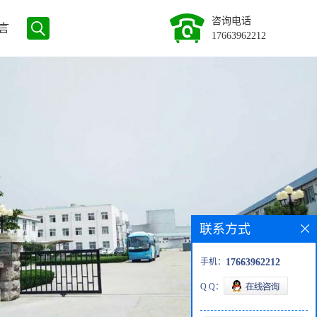
咨询电话
言
17663962212
联系方式
手机：
17663962212
Q Q：