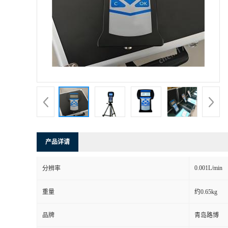
产品详请
0.001L/min
分辨率
重量
约0.65kg
品牌
青岛路博