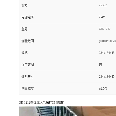
75362
货号
7.4V
电源电压
GR-1212
型号
测量范围
(0.010～0.50
234x134x45
规格
加工定制
否
234x134x45
外形尺寸
±2.5%
测量精度
GR-1212
型恒流大气采样器
(
防爆
)